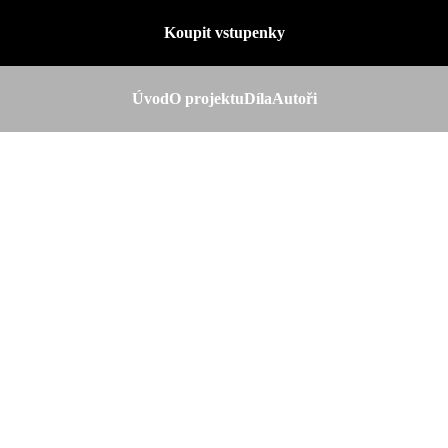
Koupit vstupenky
Úvod
O projektu
Díla
Autoři