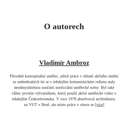
O autorech
Vladimír Ambroz
Původně konceptuální umělec, jehož práce v oblasti akčního umění
ze sedmdesátých let se v tehdejším komunistickém režimu staly
neodmyslitelnou součástí neoficiální umělecké scény. Byl také
vůbec prvním výtvarníkem, který použil akční umělecké video v
tehdejším Československu. V roce 1978 absolvoval architekturu
na VUT v Brně, ale místo práce v oboru se
[více]