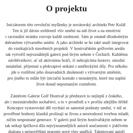
O projektu
Iniciátorem této revoluční myšlenky je novátorský architekt Petr Kolář.
Ten si již dávno uvědomil vliv umění na náš život a na emotivní
i racionální stránku rozvoje každé osobnosti. Sám je ostatně dlouholetým
sběratelem výtvarného umění. A jako architekt se ho také snaží integrovat
do vznikajících stavebních projektů. V hostivařském golfovém areálu
tak vytvořil nejrozsáhlejší galerii pod širým nebem v Čechách. Každému
návštěvníkovi, ať už aktivnímu hráči, či nehrajícímu hostovi, umožní
nenásilné, příjemné a překvapivé setkání s uměleckými díly. Pro někoho
jde o rozšíření jeho dosavadních zkušeností s výtvarným uměním,
pro jiného to může být iniciační kontakt s neznámým, které mu naplní
život dosud nepoznaným rozměrem.
Záměrem Galerie Golf Hostivař je představit to nejlepší z českého,
ale i mezinárodního sochařství, a to v prostředí a v profilu zdejšího hřiště.
Koncepce vystavování děl vychází ze samotné podstaty umění, v níž se
prověřené hodnoty klasiků prolínají se živou a neortodoxní tvorbou mladé,
ničím nespoutané generace. V galerii pod širým hostivařským nebem se
tak setkají špičková díla nejvýznamnějších autorů současnosti v jiskřivém
dialogu s nejnovějšími pracemi nové vlny umělců. Talentovaní autoři