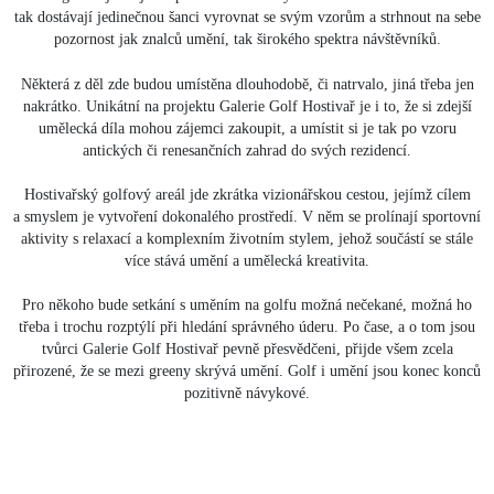
tak dostávají jedinečnou šanci vyrovnat se svým vzorům a strhnout na sebe
pozornost jak znalců umění, tak širokého spektra návštěvníků.
Některá z děl zde budou umístěna dlouhodobě, či natrvalo, jiná třeba jen
nakrátko. Unikátní na projektu Galerie Golf Hostivař je i to, že si zdejší
umělecká díla mohou zájemci zakoupit, a umístit si je tak po vzoru
antických či renesančních zahrad do svých rezidencí.
Hostivařský golfový areál jde zkrátka vizionářskou cestou, jejímž cílem
a smyslem je vytvoření dokonalého prostředí. V něm se prolínají sportovní
aktivity s relaxací a komplexním životním stylem, jehož součástí se stále
více stává umění a umělecká kreativita.
Pro někoho bude setkání s uměním na golfu možná nečekané, možná ho
třeba i trochu rozptýlí při hledání správného úderu. Po čase, a o tom jsou
tvůrci Galerie Golf Hostivař pevně přesvědčeni, přijde všem zcela
přirozené, že se mezi greeny skrývá umění. Golf i umění jsou konec konců
pozitivně návykové.