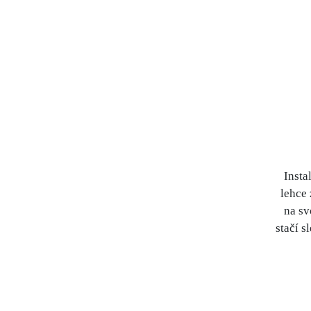
Insta
lehce 
na sv
stačí s