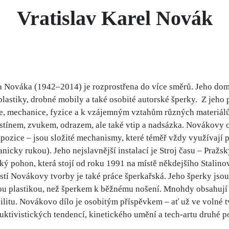
Vratislav Karel Novák
a Nováka (1942–2014) je rozprostřena do více směrů. Jeho dom
lastiky, drobné mobily a také osobité autorské šperky. Z jeho 
ce, mechanice, fyzice a k vzájemným vztahům různých materiál
 stínem, zvukem, odrazem, ale také vtip a nadsázka. Novákovy 
ozice – jsou složité mechanismy, které téměř vždy využívají
cky rukou). Jeho nejslavnější instalací je Stroj času – Praž
cký pohon, která stojí od roku 1991 na místě někdejšího Stalin
tí Novákovy tvorby je také práce šperkařská. Jeho šperky jsou
ou plastikou, než šperkem k běžnému nošení. Mnohdy obsahují
bilitu. Novákovo dílo je osobitým příspěvkem – ať už ve volné t
uktivistických tendencí, kinetického umění a tech-artu druhé po