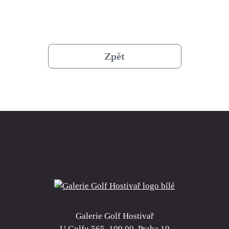
Zpět
Galerie Golf Hostivař
U Golfu 565, 109 00, Praha 10