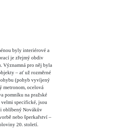
énou byly interiérové a
prací je zřejmý obdiv
ů. Významná pro něj byla
objekty – ať už rozměrné
 pohybu (pohyb vyvíjený
ský metronom, ocelová
ova pomníku na pražské
 velmi specifické, jsou
 i oblíbený Novákův
vorbě nebo šperkařství –
loviny 20. století.