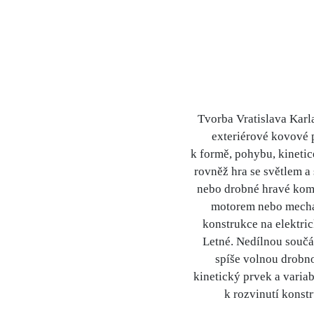
Tvorba Vratislava Karl
exteriérové kovové p
k formě, pohybu, kineti
rovněž hra se světlem a
nebo drobné hravé komp
motorem nebo mechani
konstrukce na elektri
Letné. Nedílnou součás
spíše volnou drobn
kinetický prvek a varia
k rozvinutí konstr