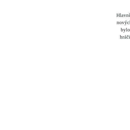
Hlavní
nových
bylo
hráč