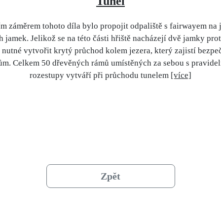
Tunel
m záměrem tohoto díla bylo propojit odpaliště s fairwayem na 
 jamek. Jelikož se na této části hřiště nacházejí dvě jamky prot
 nutné vytvořit krytý průchod kolem jezera, který zajistí bezpe
ům. Celkem 50 dřevěných rámů umístěných za sebou s pravide
rozestupy vytváří při průchodu tunelem
[více]
Zpět