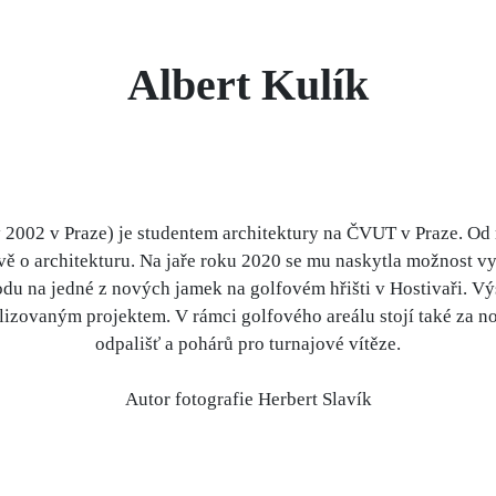
Albert Kulík
 2002 v Praze) je studentem architektury na ČVUT v Praze. Od 
ě o architekturu. Na jaře roku 2020 se mu naskytla možnost vy
u na jedné z nových jamek na golfovém hřišti v Hostivaři. Výs
alizovaným projektem. V rámci golfového areálu stojí také za 
odpališť a pohárů pro turnajové vítěze.
Autor fotografie Herbert Slavík