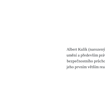
Albert Kulík (narozený
umění a především práv
bezpečnostního průchod
jeho prvním větším re