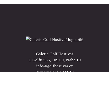
Galerie Golf Hostivař
U Golfu 565, 109 00, Praha 10
info@golfhostivar.cz
Recepce: 724 124 818
Galerie Golf Hostivař. Všechna práva vyhrazena.
Obchodní po
golfhostivar.cz